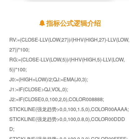
指标公式逻辑介绍
RV:=(CLOSE-LLV(LOW,27))/(HHV(HIGH,27)-LLV(LOW,
27))*100;
RG:=(CLOSE-LLV(LOW,5))/(HHV(HIGH,5)-LLV(LOW,
5))*100;
J0:=(HIGH+LOW)/2;QJ:=EMA(J0,3);
J1:=IF(CLOSE>QJ,VOL,0);
J2:=IF(CLOSE
0,0,100,2,0),COLOR008888;
STICKLINE(强龙趋势>0,0,100,1.5,0),COLOR00AAAA;
STICKLINE(强龙趋势>0,0,100,0.8,0),COLOR00DDD
D;
STICKLINE(强龙趋势>0,0,100,0.3,0),COLOR00FFFF;