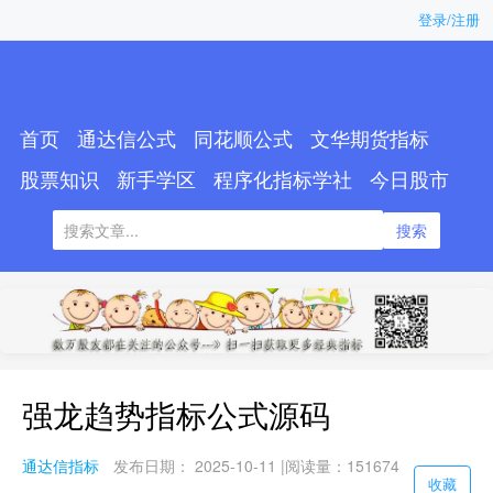
登录/注册
首页
通达信公式
同花顺公式
文华期货指标
股票知识
新手学区
程序化指标学社
今日股市
搜索
强龙趋势指标公式源码
通达信指标
发布日期： 2025-10-11 |
阅读量：151674
收藏