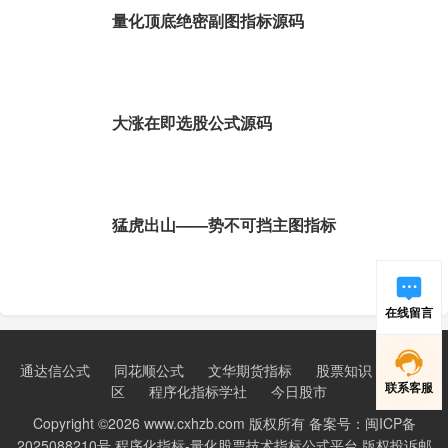
量化顶底绝密副图指标源码
大涨在即选股公式源码
猛虎出山——势不可挡主图指标
在线留言
通达信公式
同花顺公式
文华期货指标
股票知识
新手学
联系客服
区
程序化指标学社
今日股市
Copyright ©2026 www.cxhzb.com 版权所有 备案号：闽ICP备
2025088210号 程序化指标-量化股票技术指标公式平台 版权投诉邮