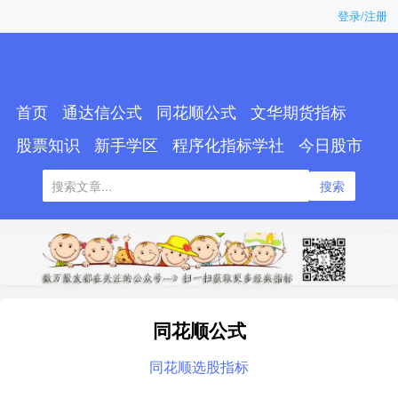
登录/注册
首页
通达信公式
同花顺公式
文华期货指标
股票知识
新手学区
程序化指标学社
今日股市
搜索
同花顺公式
同花顺选股指标