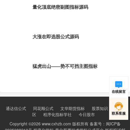
量化顶底绝密副图指标源码
大涨在即选股公式源码
猛虎出山——势不可挡主图指标
在线留言
通达信公式
同花顺公式
文华期货指标
股票知识
新手学
联系客服
区
程序化指标学社
今日股市
Copyright ©2026 www.cxhzb.com 版权所有 备案号：闽ICP备
2025088210号 程序化指标-量化股票技术指标公式平台 版权投诉邮