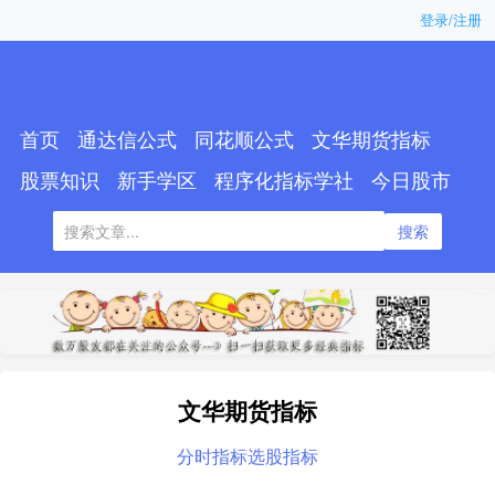
登录/注册
首页
通达信公式
同花顺公式
文华期货指标
股票知识
新手学区
程序化指标学社
今日股市
搜索
文华期货指标
分时指标
选股指标