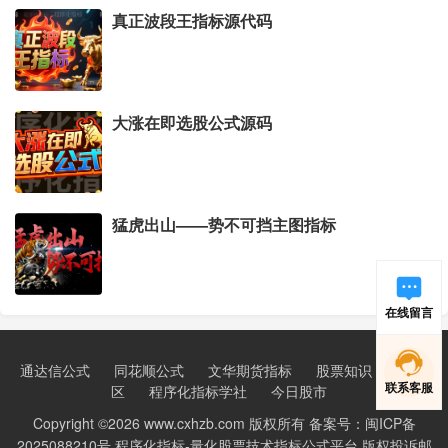
真正波段王指标源代码
大涨在即选股公式源码
猛虎出山——势不可挡主图指标
在线留言
通达信公式
同花顺公式
文华期货指标
股票知识
新手学
联系客服
区
程序化指标学社
今日股市
Copyright ©2026 www.cxhzb.com 版权所有 备案号：闽ICP备
2025088210号 程序化指标-量化股票技术指标公式平台 版权投诉邮