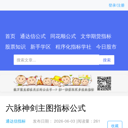
登录/注册
首页
通达信公式
同花顺公式
文华期货指标
股票知识
新手学区
程序化指标学社
今日股市
搜索
六脉神剑主图指标公式
通达信指标
发布日期： 2026-06-03 |
阅读量：261
收藏