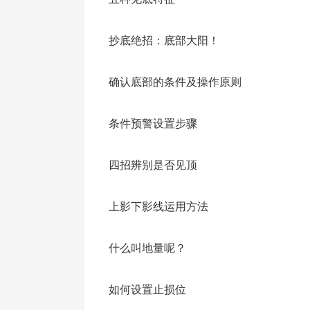
逻辑4——产经信息、行业利好
抄底绝招：底部大阳！
包括商品房、大宗商品、化工产品等价格
也会体现价格发现的功能。比如去库存化关
确认底部的条件及操作原则
1年《萤石准入制》对三爱富、巨化股份
产经信息是一般是机构参与市场的逻辑，
条件预警设置步骤
品种的短炒。
四招辨别是否见顶
逻辑5——“日光之下无新事”
上影下影线运用方法
朝夕更迭，四季轮回，日光之下无新事。
《炒股四季歌》所言：“冬炒煤来夏炒电
什么叫地量呢？
值币，通胀保值就买地，再炒黄金和军工
热追捧，上下游厂寻踪迹；资源长线不败
如何设置止损位
来都无敌，定增注资也给力，牛市买入大