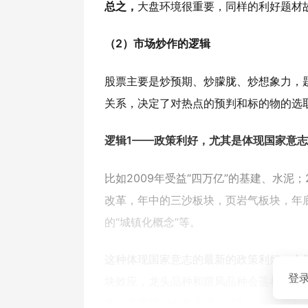
总之，
大盘环境很重要，同样的利好题材
（2）市场炒作的逻辑
股票主要是炒预期、炒朦胧、炒想象力，
关系，决定了对热点的预判和标的物的选
逻辑1——政策利好，尤其是体现国家意
比如2009年受益“四万亿”的基建、水泥
改革，年中的三沙板块，页岩气板块，年底
的“城镇化概念”等。
这种体现国家意志的最新的政策利好，会
登
块效应，龙头品种和跟风品种会遥相互应
势，并且带动大盘走强。龙头品种短期翻