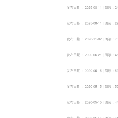
及成果转换，如2010年的石墨烯、锂电板块的轮番炒作，都缘
发布日期： 2025-08-11 | 阅读：24
资本市场先发动了炒作热潮，再影响到国内，再比如今年八九月
发布日期： 2025-08-11 | 阅读：29
发布日期： 2020-11-02 | 阅读：73
组，优质资产注入等造就基本面重大变化的最无敌，除非内幕消
发布日期： 2020-06-21 | 阅读：46
市场信息披露后，需要借助快速跑道隔夜涨停价排队挂单，连续
间，甚至带动板块上涨，弱市中则见顶。
发布日期： 2020-05-15 | 阅读：53
布与当前市场热点相关联的利好公告,从而获得市场追捧，推升股
发布日期： 2020-05-15 | 阅读：59
业绩报告、制造特殊概念（如涉矿、抗癌药）等重大利好吸引市
别，有“蜜糖”，也有“毒药”，要结合大盘环境、板块热度、流
发布日期： 2020-05-15 | 阅读：44
定。
发布日期： 2020-05-15 | 阅读：41