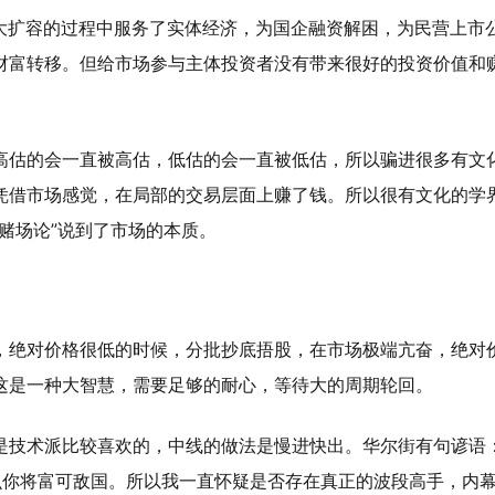
场大扩容的过程中服务了实体经济，为国企融资解困，为民营上市
财富转移。但给市场参与主体投资者没有带来很好的投资价值和
高估的会一直被高估，低估的会一直被低估，所以骗进很多有文
凭借市场感觉，在局部的交易层面上赚了钱。所以很有文化的学
赌场论”说到了市场的本质。
，绝对价格很低的时候，分批抄底捂股，在市场极端亢奋，绝对
这是一种大智慧，需要足够的耐心，等待大的周期轮回。
是技术派比较喜欢的，中线的做法是慢进快出。华尔街有句谚语
么你将富可敌国。所以我一直怀疑是否存在真正的波段高手，内