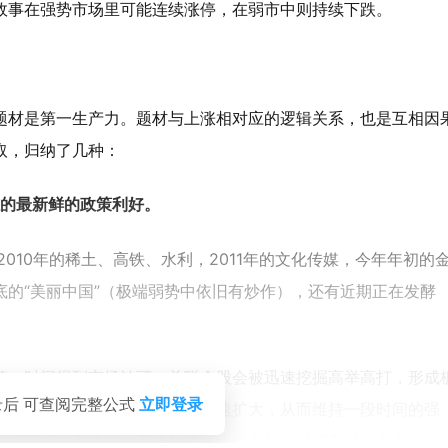
故事在强势市场里可能连续涨停，在弱市中则持续下跌。
题材是第一生产力。题材与上涨相对应的逻辑关系，也是互相因
取，归纳了几种：
志的最新鲜的政策利好。
；2010年的稀土、高铁、水利，2011年的文化传媒，今年年初的
的“美丽中国”（极端弱势中依旧有炒作），还有近期正在发酵
第一时间得到市场认可，关联个股会被迅速挖掘高举高打，形成
录后 可查阅完整公式
立即登录
，借力打力，市场参与者队伍迅速扩大，从而维持一段时间的强
两倍三倍的例子更是不胜枚举，比如今年的浙江东日、金丰投资