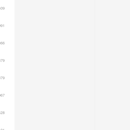
起
09
份
91
66
息
79
几
79
67
场
通盘
28
01