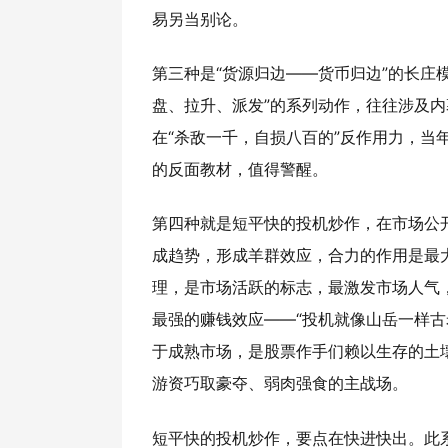
易另当别论。
第三种是“货源归边——货币归边”的长庄
盘、拉升、派发”的系列动作，往往涉及内
在“杀敌一千，自损八百的”反作用力，当
的反面教材，值得警醒。
第四种就是短平快的投机炒作，在市场公
成趋势，形成羊群效应，合力的作用是最
理，是市场活跃的标志，最激发市场人气
最强的赚钱效应——“投机就像山岳一样
于成熟市场，是股票作手们赖以生存的土壤
游资巧取豪夺、弱肉强食的主战场。
短平快的投机炒作，要点在快进快出。此