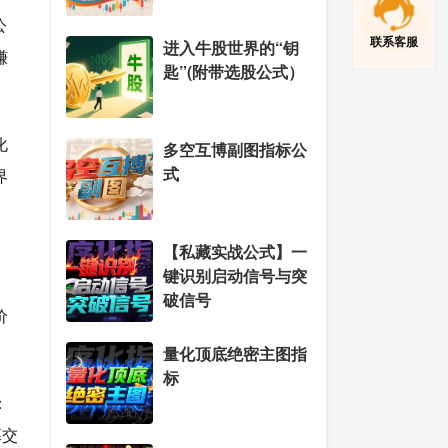
公
联系客服
进入牛股世界的“钥
赚
匙”(附带选股公式）
化
多空互博副图指标公
式
界
【私藏实战公式】一
键识别启动信号与突
破信号
价
量化顶底绝密主图指
标
：
幕交