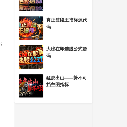
真正波段王指标源代
码
出
大涨在即选股公式源
码
；
猛虎出山——势不可
挡主图指标