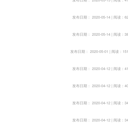
变化，汽车、家电等行业数据变化，行业准入制的发布，关联个
发布日期： 2020-05-14 | 阅读：62
联“煤飞色舞”的炒作，商品房数据关联的房地产板块的炒作，20
发布日期： 2020-05-14 | 阅读：38
的炒作等。
从业绩、估值角度布局的重点，一般也会引发市场资金对中小市
发布日期： 2020-05-01 | 阅读：151
发布日期： 2020-04-12 | 阅读：41
发布日期： 2020-04-12 | 阅读：40
市场也一直保持着循环的涨跌规律，沿袭着传统的炒作套路。正
，五一十一旅游见，逢年过节有烟酒，两会环保新能源；航空造纸
发布日期： 2020-04-12 | 阅读：34
，加息银行最受益；地震灾害炒水泥，工程机械亦可取，市场商
地，稀土萤石锗钼锑，偶尔爆炒高科技，超细纤维石墨烯；重组
发布日期： 2020-04-12 | 阅读：34
蓝筹，弱市就玩ST；年报季报细分析，其中自有颜如玉，高送转