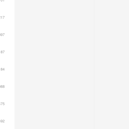
股
17
1
97
值
87
84
88
如
升
75
品
向
92
股