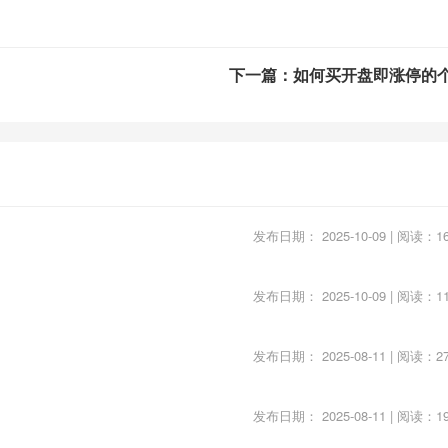
下一篇：如何买开盘即涨停的
随着权威媒体的助力，爆发力最强。在之后的政策落实推进过程
现严重分化，有些公司的基本面在政策落实的过程中会明显改善
的品种。
发布日期： 2025-10-09 | 阅读：16
经信息关联度高，社会关注度高。
发布日期： 2025-10-09 | 阅读：11
感”炒作的海王生物、莱茵生物，2010年“超级细菌”炒作的联环药
作的中船股份，今年“毒胶囊”事件受益的青海明胶、东宝生物，“王
发布日期： 2025-08-11 | 阅读：27
钓鱼岛事件”炒作的军工板块如北方导航、中原特钢，因“日本丙
化工等。
发布日期： 2025-08-11 | 阅读：19