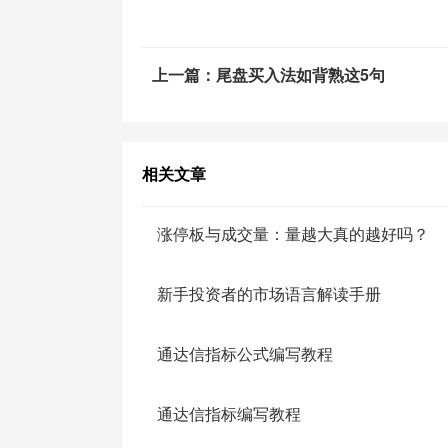
罗顿发展、宝莫股份、福建金森等。
上一篇：尾盘买入法如背熟这5句
这种政策利好往往在首次发布的时候，伴
中，板块效应会一次比一次弱，个股会出
则股价坚挺，一般也是机构喜欢扎堆参与
相关文章
逻辑2——特殊重大事件性机会。
涨停板与成交量：量越大真的越好吗？
重点在于突发性、特殊性、重大性、与产
新手投资者的市场语言解读手册
比如地震关联的水泥板块，2009年“猪流
业，2011年世纪题材“瓦良格号”航母炒
通达信指标公式编写教程
吉品牌之争”炒作的广州药业、白云山，“
巨头工厂爆炸停产”炒作的卫星石化、沈阳
通达信指标编写教程