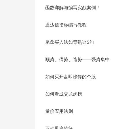
事件性机会还包括——海内外重大科技发现
函数详解与编写实战案例！
于海外权威杂志对科技成果的报道，美国
对“3D打印概念”炒作也缘起于海外。
通达信指标编写教程
逻辑3——上市公司信息披露
尾盘买入法如背熟这5句
即上市公司公告掘金。尤其是涉及资产重
顺势、借势、造势——强势集中
提前透露可以打前量，一般买点都在公开
个一字板后放量打开，强市中仍有上涨空
如何买开盘即涨停的个股
此外，上市公司也是讲故事的高手，会发
如何看成交龙虎榜
价，还会发布回购方案、签署重大合同、
眼球。对于上市公司讲的故事一定要仔细甄
量价应用法则
大小、持股结构、股价位置等多种因素而
五种见底特征