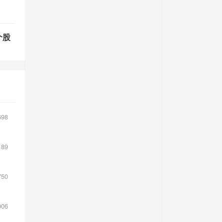
个股
，
98
89
老
50
烯酸
06