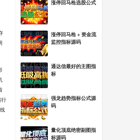
涨停回马枪选股公式
存
涨停回马枪 + 资金流
监控指标源码
明
通达信最好的主图指
形
标
机
着
强龙趋势指标公式源
盛行
码
短线
量化顶底绝密副图指
标源码