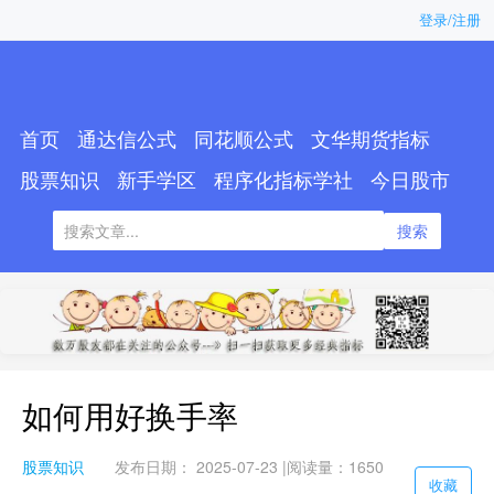
登录/注册
首页
通达信公式
同花顺公式
文华期货指标
股票知识
新手学区
程序化指标学社
今日股市
搜索
如何用好换手率
股票知识
发布日期： 2025-07-23 |
阅读量：1650
收藏