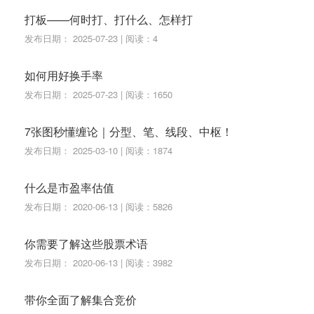
性见顶。
打板——何时打、打什么、怎样打
发布日期： 2025-07-23 | 阅读：4
如何用好换手率
发布日期： 2025-07-23 | 阅读：1650
7张图秒懂缠论｜分型、笔、线段、中枢！
比如以上图为例，一般对比需要看近期换手情况，大部
发布日期： 2025-03-10 | 阅读：1874
分时间都是保持在40%-50%的换手率。
而其历史上出现过高换手是57%。
什么是市盈率估值
也就是说当股价并没有明显走弱，同时换手率距离历史
发布日期： 2020-06-13 | 阅读：5826
最高换手还有距离的时候，那么个股还可能继续走强，
你需要了解这些股票术语
但如果某天出现高换手逼近历史记录或者超过的时候，
发布日期： 2020-06-13 | 阅读：3982
就得小心了
带你全面了解集合竞价