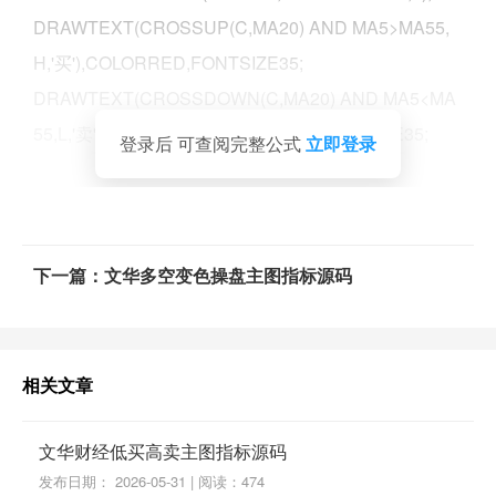
DRAWTEXT(CROSSUP(C,MA20) AND MA5>MA55,
H,'买'),COLORRED,FONTSIZE35;
DRAWTEXT(CROSSDOWN(C,MA20) AND MA5<MA
55,L,'卖'),VALIGN0,COLORGREEN,FONTSIZE35;
登录后 可查阅完整公式
立即登录
下一篇：文华多空变色操盘主图指标源码
相关文章
文华财经低买高卖主图指标源码
发布日期： 2026-05-31 | 阅读：474