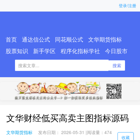
登录/注册
首页
通达信公式
同花顺公式
文华期货指标
股票知识
新手学区
程序化指标学社
今日股市
搜索
文华财经低买高卖主图指标源码
文华期货指标
发布日期： 2026-05-31 |
阅读量：474
收藏