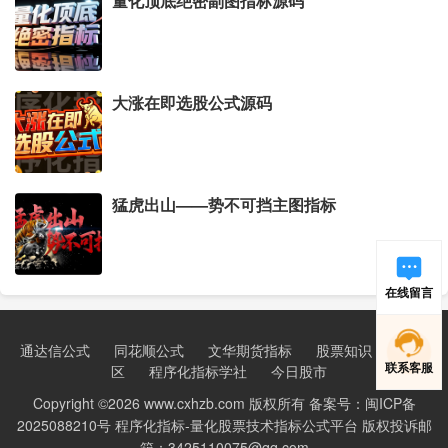
量化顶底绝密副图指标源码
大涨在即选股公式源码
猛虎出山——势不可挡主图指标
在线留言
通达信公式
同花顺公式
文华期货指标
股票知识
新手学
联系客服
区
程序化指标学社
今日股市
Copyright ©2026 www.cxhzb.com 版权所有 备案号：闽ICP备
2025088210号 程序化指标-量化股票技术指标公式平台 版权投诉邮
箱：3425110075@qq.com